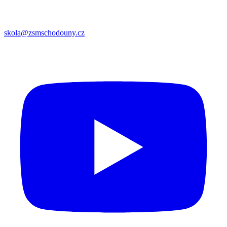
skola@zsmschodouny.cz