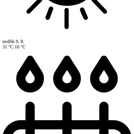
neděle
9. 8.
31 °C
16 °C