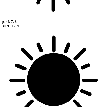
pátek
7. 8.
30 °C
17 °C