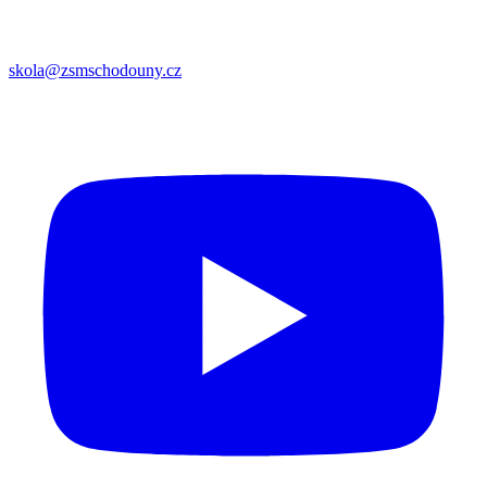
skola@zsmschodouny.cz