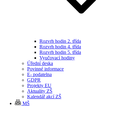
Rozvrh hodin 2. třída
Rozvrh hodin 4. třída
Rozvrh hodin 5. třída
Vyučovací hodiny
Úřední deska
Povinné informace
E- podatelna
GDPR
Projekty EU
Aktuality ZŠ
Kalendář akcí ZŠ
MŠ