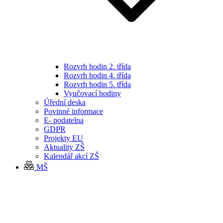
Rozvrh hodin 2. třída
Rozvrh hodin 4. třída
Rozvrh hodin 5. třída
Vyučovací hodiny
Úřední deska
Povinné informace
E- podatelna
GDPR
Projekty EU
Aktuality ZŠ
Kalendář akcí ZŠ
MŠ