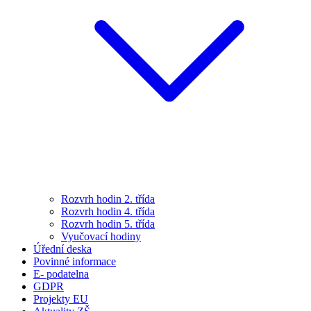
Rozvrh hodin 2. třída
Rozvrh hodin 4. třída
Rozvrh hodin 5. třída
Vyučovací hodiny
Úřední deska
Povinné informace
E- podatelna
GDPR
Projekty EU