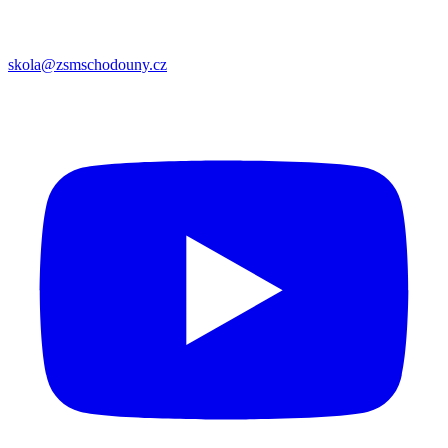
skola@zsmschodouny.cz