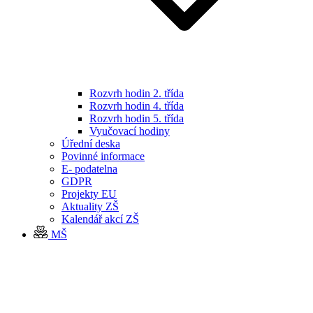
Rozvrh hodin 2. třída
Rozvrh hodin 4. třída
Rozvrh hodin 5. třída
Vyučovací hodiny
Úřední deska
Povinné informace
E- podatelna
GDPR
Projekty EU
Aktuality ZŠ
Kalendář akcí ZŠ
MŠ