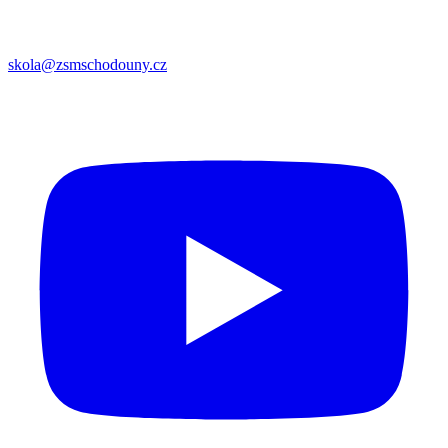
skola@zsmschodouny.cz