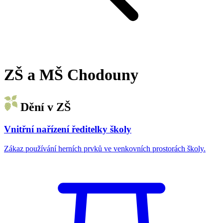
ZŠ a MŠ Chodouny
Dění v ZŠ
Vnitřní nařízení ředitelky školy
Zákaz používání herních prvků ve venkovních prostorách školy.