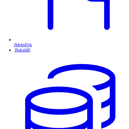
Jídelníček
Bakaláři