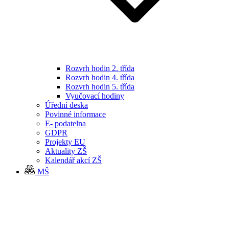
Rozvrh hodin 2. třída
Rozvrh hodin 4. třída
Rozvrh hodin 5. třída
Vyučovací hodiny
Úřední deska
Povinné informace
E- podatelna
GDPR
Projekty EU
Aktuality ZŠ
Kalendář akcí ZŠ
MŠ