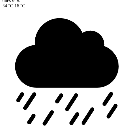
dnes
9. 8.
34 °C
16 °C