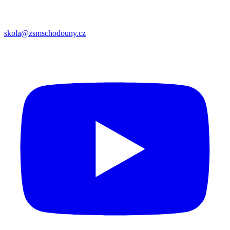
skola@zsmschodouny.cz